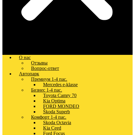
О нас
Отзывы
Вопрос-ответ
Автопарк
Премиум 1-4 пас.
Mercedes e-klasse
Бизнес 1-4 пас.
Toyota Camry 70
Kia Optima
FORD MONDEO
Škoda Superb
Комфорт 1-4 пас.
Skoda Octavia
Kia Ceed
Ford Focus