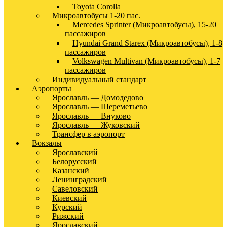
Toyota Corolla
Микроавтобусы 1-20 пас.
Mercedes Sprinter (Микроавтобусы), 15-20
пассажиров
Hyundai Grand Starex (Микроавтобусы), 1-8
пассажиров
Volkswagen Multivan (Микроавтобусы), 1-7
пассажиров
Индивидуальный стандарт
Аэропорты
Ярославль — Домодедово
Ярославль — Шереметьево
Ярославль — Внуково
Ярославль — Жуковский
Трансфер в аэропорт
Вокзалы
Ярославский
Белорусский
Казанский
Ленинградский
Савеловский
Киевский
Курский
Рижский
Ярославский