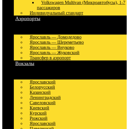
Volkswagen Multivan (Микроавтобусы), 1-7
пассажиров
Индивидуальный стандарт
Аэропорты
Ярославль — Домодедово
Ярославль — Шереметьево
Ярославль — Внуково
Ярославль — Жуковский
Трансфер в аэропорт
Вокзалы
Ярославский
Белорусский
Казанский
Ленинградский
Савеловский
Киевский
Курский
Рижский
Ярославский
Павелецкий