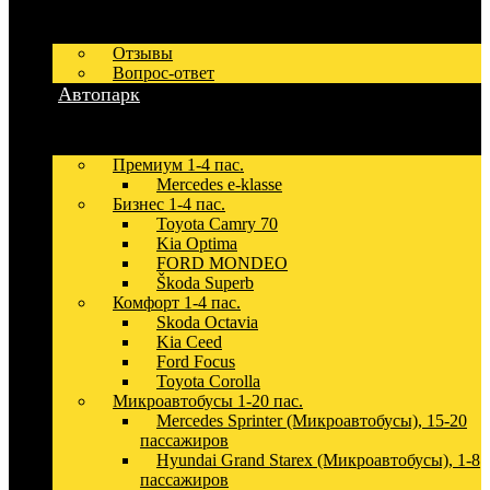
Отзывы
Вопрос-ответ
Автопарк
Премиум 1-4 пас.
Mercedes e-klasse
Бизнес 1-4 пас.
Toyota Camry 70
Kia Optima
FORD MONDEO
Škoda Superb
Комфорт 1-4 пас.
Skoda Octavia
Kia Ceed
Ford Focus
Toyota Corolla
Микроавтобусы 1-20 пас.
Mercedes Sprinter (Микроавтобусы), 15-20
пассажиров
Hyundai Grand Starex (Микроавтобусы), 1-8
пассажиров