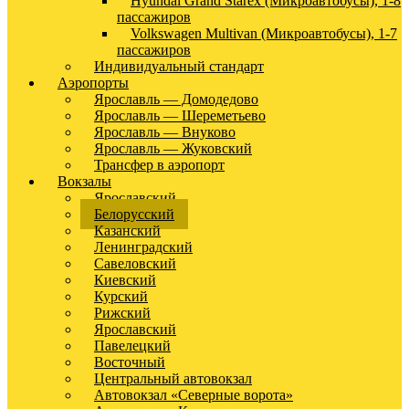
Hyundai Grand Starex (Микроавтобусы), 1-8
пассажиров
Volkswagen Multivan (Микроавтобусы), 1-7
пассажиров
Индивидуальный стандарт
Аэропорты
Ярославль — Домодедово
Ярославль — Шереметьево
Ярославль — Внуково
Ярославль — Жуковский
Трансфер в аэропорт
Вокзалы
Ярославский
Белорусский
Казанский
Ленинградский
Савеловский
Киевский
Курский
Рижский
Ярославский
Павелецкий
Восточный
Центральный автовокзал
Автовокзал «Северные ворота»