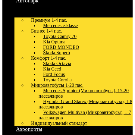
Автопарк
Премиум 1-4 пас.
Mercedes e-klasse
Бизнес 1-4 пас.
Toyota Camry 70
Kia Optima
FORD MONDEO
Škoda Superb
Комфорт 1-4 пас.
Skoda Octavia
Kia Ceed
Ford Focus
Toyota Corolla
Микроавтобусы 1-20 пас.
Mercedes Sprinter (Микроавтобусы), 15-20
пассажиров
Hyundai Grand Starex (Микроавтобусы), 1-8
пассажиров
Volkswagen Multivan (Микроавтобусы), 1-7
пассажиров
Индивидуальный стандарт
Аэропорты