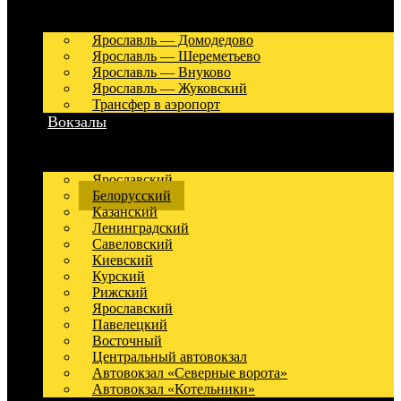
Ярославль — Домодедово
Ярославль — Шереметьево
Ярославль — Внуково
Ярославль — Жуковский
Трансфер в аэропорт
Вокзалы
Ярославский
Белорусский
Казанский
Ленинградский
Савеловский
Киевский
Курский
Рижский
Ярославский
Павелецкий
Восточный
Центральный автовокзал
Автовокзал «Северные ворота»
Автовокзал «Котельники»