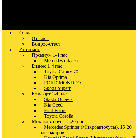
О нас
Отзывы
Вопрос-ответ
Автопарк
Премиум 1-4 пас.
Mercedes e-klasse
Бизнес 1-4 пас.
Toyota Camry 70
Kia Optima
FORD MONDEO
Škoda Superb
Комфорт 1-4 пас.
Skoda Octavia
Kia Ceed
Ford Focus
Toyota Corolla
Микроавтобусы 1-20 пас.
Mercedes Sprinter (Микроавтобусы), 15-20
пассажиров