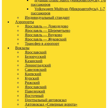
Hyundai Grand Starex (Микроавтобусы), 1-8
пассажиров
Volkswagen Multivan (Микроавтобусы), 1-7
пассажиров
Индивидуальный стандарт
Аэропорты
Ярославль — Домодедово
Ярославль — Шереметьево
Ярославль — Внуково
Ярославль — Жуковский
Трансфер в аэропорт
Вокзалы
Ярославский
Белорусский
Казанский
Ленинградский
Савеловский
Киевский
Курский
Рижский
Ярославский
Павелецкий
Восточный
Центральный автовокзал
Автовокзал «Северные ворота»