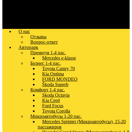
О нас
Отзывы
Вопрос-ответ
Автопарк
Премиум 1-4 пас.
Mercedes e-klasse
Бизнес 1-4 пас.
Toyota Camry 70
Kia Optima
FORD MONDEO
Škoda Superb
Комфорт 1-4 пас.
Skoda Octavia
Kia Ceed
Ford Focus
Toyota Corolla
Микроавтобусы 1-20 пас.
Mercedes Sprinter (Микроавтобусы), 15-20
пассажиров