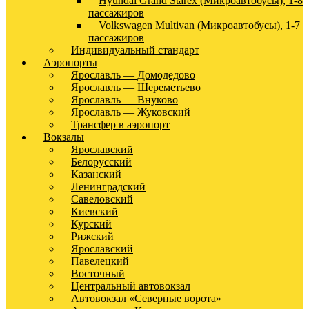
Hyundai Grand Starex (Микроавтобусы), 1-8
пассажиров
Volkswagen Multivan (Микроавтобусы), 1-7
пассажиров
Индивидуальный стандарт
Аэропорты
Ярославль — Домодедово
Ярославль — Шереметьево
Ярославль — Внуково
Ярославль — Жуковский
Трансфер в аэропорт
Вокзалы
Ярославский
Белорусский
Казанский
Ленинградский
Савеловский
Киевский
Курский
Рижский
Ярославский
Павелецкий
Восточный
Центральный автовокзал
Автовокзал «Северные ворота»