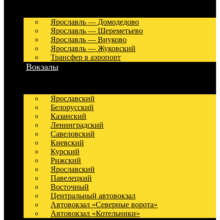
Ярославль — Домодедово
Ярославль — Шереметьево
Ярославль — Внуково
Ярославль — Жуковский
Трансфер в аэропорт
Вокзалы
Ярославский
Белорусский
Казанский
Ленинградский
Савеловский
Киевский
Курский
Рижский
Ярославский
Павелецкий
Восточный
Центральный автовокзал
Автовокзал «Северные ворота»
Автовокзал «Котельники»