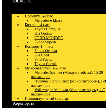
Автопарк
Премиум 1-4 пас.
Mercedes e-klasse
Бизнес 1-4 пас.
Toyota Camry 70
Kia Optima
FORD MONDEO
Škoda Superb
Комфорт 1-4 пас.
Skoda Octavia
Kia Ceed
Ford Focus
Toyota Corolla
Микроавтобусы 1-20 пас.
Mercedes Sprinter (Микроавтобусы), 15-20
пассажиров
Hyundai Grand Starex (Микроавтобусы), 1-8
пассажиров
Volkswagen Multivan (Микроавтобусы), 1-7
пассажиров
Индивидуальный стандарт
Аэропорты