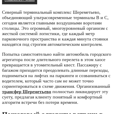
Северный терминальный комплекс Шереметьево,
объединяющий ультрасовременные терминалы B и C,
сегодня является главными воздушными воротами
столицы.
Это огромный,
многоуровневый организм с
жесткой системой логистики,
где каждый метр
парковочного пространства и каждая минута стоянки
находятся под строгим автоматическим контролем.
Попытка самостоятельно найти автомобиль городского
агрегатора после длительного перелета в этом хаосе
превращается в утомительный квест.
Пассажиру с
багажом приходится преодолевать длинные переходы,
подниматься на лифтах на паркинги и созваниваться с
водителем,
который часто сам не может точно
сориентироваться в схеме движения.
Организованный
трансфер Шереметьево
полностью ликвидирует эту
суету,
предлагая клиенту понятный и комфортный
алгоритм встречи без потери времени.