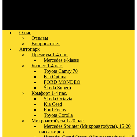
О нас
Отзывы
Вопрос-ответ
Автопарк
Премиум 1-4 пас.
Mercedes e-klasse
Бизнес 1-4 пас.
Toyota Camry 70
Kia Optima
FORD MONDEO
Škoda Superb
Комфорт 1-4 пас.
Skoda Octavia
Kia Ceed
Ford Focus
Toyota Corolla
Микроавтобусы 1-20 пас.
Mercedes Sprinter (Микроавтобусы), 15-20
пассажиров