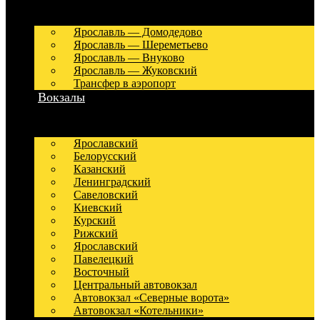
Ярославль — Домодедово
Ярославль — Шереметьево
Ярославль — Внуково
Ярославль — Жуковский
Трансфер в аэропорт
Вокзалы
Ярославский
Белорусский
Казанский
Ленинградский
Савеловский
Киевский
Курский
Рижский
Ярославский
Павелецкий
Восточный
Центральный автовокзал
Автовокзал «Северные ворота»
Автовокзал «Котельники»