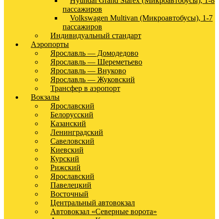
Hyundai Grand Starex (Микроавтобусы), 1-8
пассажиров
Volkswagen Multivan (Микроавтобусы), 1-7
пассажиров
Индивидуальный стандарт
Аэропорты
Ярославль — Домодедово
Ярославль — Шереметьево
Ярославль — Внуково
Ярославль — Жуковский
Трансфер в аэропорт
Вокзалы
Ярославский
Белорусский
Казанский
Ленинградский
Савеловский
Киевский
Курский
Рижский
Ярославский
Павелецкий
Восточный
Центральный автовокзал
Автовокзал «Северные ворота»