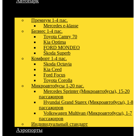
Автопарк
Премиум 1-4 пас.
Mercedes e-klasse
Бизнес 1-4 пас.
Toyota Camry 70
Kia Optima
FORD MONDEO
Škoda Superb
Комфорт 1-4 пас.
Skoda Octavia
Kia Ceed
Ford Focus
Toyota Corolla
Микроавтобусы 1-20 пас.
Mercedes Sprinter (Микроавтобусы), 15-20
пассажиров
Hyundai Grand Starex (Микроавтобусы), 1-8
пассажиров
Volkswagen Multivan (Микроавтобусы), 1-7
пассажиров
Индивидуальный стандарт
Аэропорты