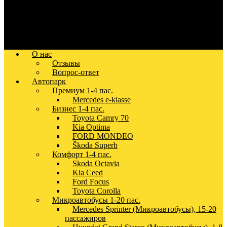
О нас
Отзывы
Вопрос-ответ
Автопарк
Премиум 1-4 пас.
Mercedes e-klasse
Бизнес 1-4 пас.
Toyota Camry 70
Kia Optima
FORD MONDEO
Škoda Superb
Комфорт 1-4 пас.
Skoda Octavia
Kia Ceed
Ford Focus
Toyota Corolla
Микроавтобусы 1-20 пас.
Mercedes Sprinter (Микроавтобусы), 15-20
пассажиров