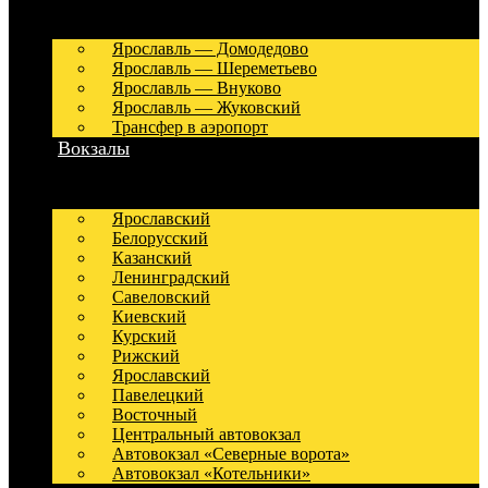
Ярославль — Домодедово
Ярославль — Шереметьево
Ярославль — Внуково
Ярославль — Жуковский
Трансфер в аэропорт
Вокзалы
Ярославский
Белорусский
Казанский
Ленинградский
Савеловский
Киевский
Курский
Рижский
Ярославский
Павелецкий
Восточный
Центральный автовокзал
Автовокзал «Северные ворота»
Автовокзал «Котельники»