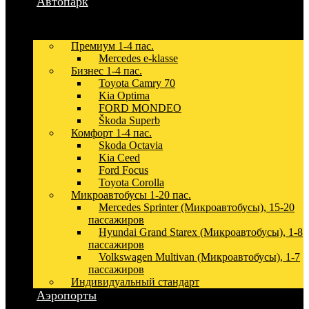
Автопарк
Премиум 1-4 пас.
Mercedes e-klasse
Бизнес 1-4 пас.
Toyota Camry 70
Kia Optima
FORD MONDEO
Škoda Superb
Комфорт 1-4 пас.
Skoda Octavia
Kia Ceed
Ford Focus
Toyota Corolla
Микроавтобусы 1-20 пас.
Mercedes Sprinter (Микроавтобусы), 15-20
пассажиров
Hyundai Grand Starex (Микроавтобусы), 1-8
пассажиров
Volkswagen Multivan (Микроавтобусы), 1-7
пассажиров
Индивидуальный стандарт
Аэропорты