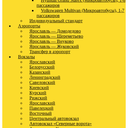
Hyundai Grand Starex (Микроавтобусы), 1-8
пассажиров
Volkswagen Multivan (Микроавтобусы), 1-7
пассажиров
Индивидуальный стандарт
Аэропорты
Ярославль — Домодедово
Ярославль — Шереметьево
Ярославль — Внуково
Ярославль — Жуковский
Трансфер в аэропорт
Вокзалы
Ярославский
Белорусский
Казанский
Ленинградский
Савеловский
Киевский
Курский
Рижский
Ярославский
Павелецкий
Восточный
Центральный автовокзал
Автовокзал «Северные ворота»