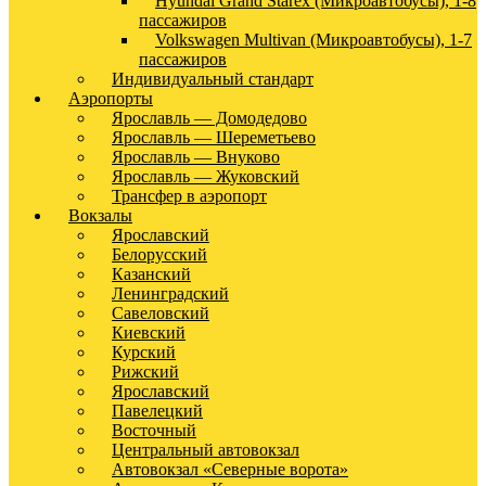
Hyundai Grand Starex (Микроавтобусы), 1-8
пассажиров
Volkswagen Multivan (Микроавтобусы), 1-7
пассажиров
Индивидуальный стандарт
Аэропорты
Ярославль — Домодедово
Ярославль — Шереметьево
Ярославль — Внуково
Ярославль — Жуковский
Трансфер в аэропорт
Вокзалы
Ярославский
Белорусский
Казанский
Ленинградский
Савеловский
Киевский
Курский
Рижский
Ярославский
Павелецкий
Восточный
Центральный автовокзал
Автовокзал «Северные ворота»