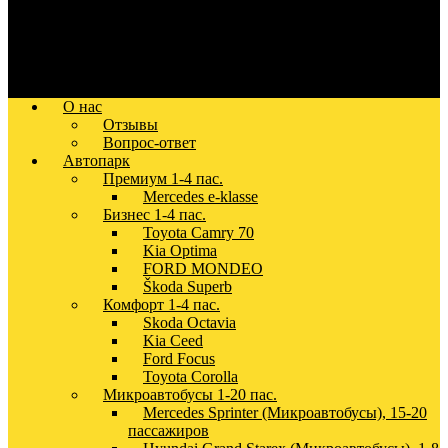
О нас
Отзывы
Вопрос-ответ
Автопарк
Премиум 1-4 пас.
Mercedes e-klasse
Бизнес 1-4 пас.
Toyota Camry 70
Kia Optima
FORD MONDEO
Škoda Superb
Комфорт 1-4 пас.
Skoda Octavia
Kia Ceed
Ford Focus
Toyota Corolla
Микроавтобусы 1-20 пас.
Mercedes Sprinter (Микроавтобусы), 15-20
пассажиров