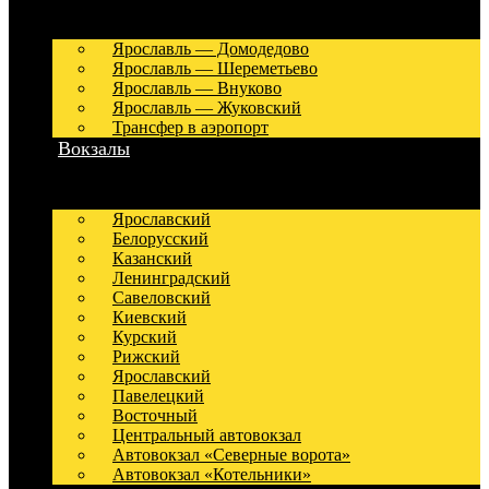
Ярославль — Домодедово
Ярославль — Шереметьево
Ярославль — Внуково
Ярославль — Жуковский
Трансфер в аэропорт
Вокзалы
Ярославский
Белорусский
Казанский
Ленинградский
Савеловский
Киевский
Курский
Рижский
Ярославский
Павелецкий
Восточный
Центральный автовокзал
Автовокзал «Северные ворота»
Автовокзал «Котельники»