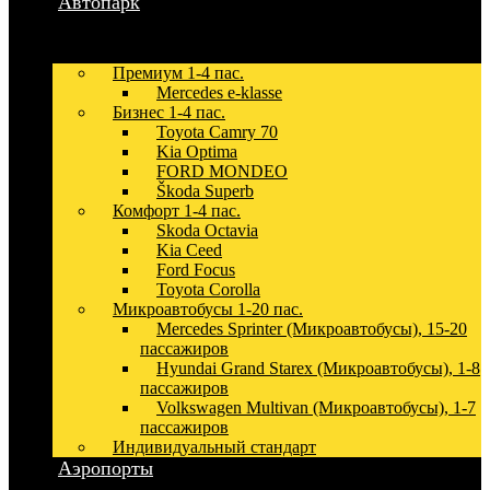
Автопарк
Премиум 1-4 пас.
Mercedes e-klasse
Бизнес 1-4 пас.
Toyota Camry 70
Kia Optima
FORD MONDEO
Škoda Superb
Комфорт 1-4 пас.
Skoda Octavia
Kia Ceed
Ford Focus
Toyota Corolla
Микроавтобусы 1-20 пас.
Mercedes Sprinter (Микроавтобусы), 15-20
пассажиров
Hyundai Grand Starex (Микроавтобусы), 1-8
пассажиров
Volkswagen Multivan (Микроавтобусы), 1-7
пассажиров
Индивидуальный стандарт
Аэропорты